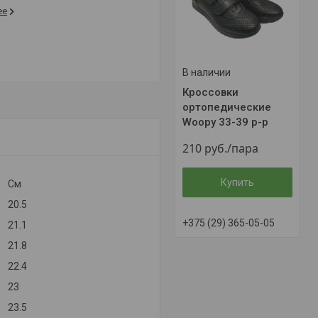
ее
В наличии
Кроссовки
ортопедические
Woopy 33-39 р-р
210
руб.
/пара
Купить
Cм
20.5
+375 (29) 365-05-05
21.1
21.8
22.4
23
23.5