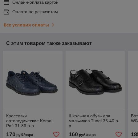
Онлайн-оплата картой
Оплата по реквизитам
Все условия оплаты
С этим товаром также заказывают
Кроссовки
Школьная обувь для
Бот
ортопедические Kemal
мальчиков Tunel 35-40 р-
W0
Pafi 31-36 р-р
р
170
160
18
руб./пара
руб./пара