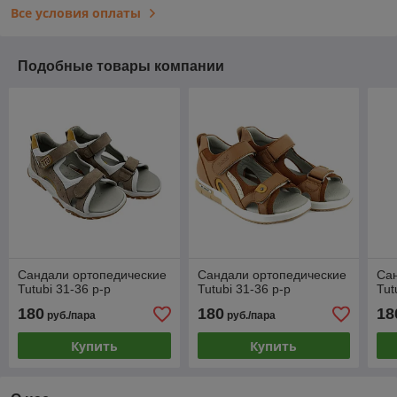
Все условия оплаты
Подобные товары компании
Сандали ортопедические
Сандали ортопедические
Са
Tutubi 31-36 р-р
Tutubi 31-36 р-р
Tut
180
180
18
руб./пара
руб./пара
Купить
Купить