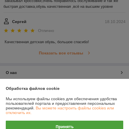
заказывал кроссовки,очень понравилось обслуживание и так же 
быстрая доставка,обувь качественная ,всё на высшем уровне
Сергей
18.10.2024
Отлично
Качественная детская обувь, большое спасибо!
Показать все отзывы
О нас
Контакты
Обработка файлов cookie
Мы используем файлы cookies для обеспечения удобства
Доставка и оплата
пользователей портала и предоставления персональных
рекомендаций.
Вы можете настроить файлы cookies или
отключить их.
График работы
Принять
Полная версия сайта