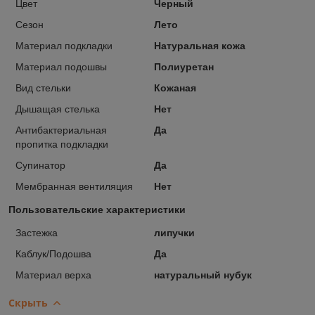
Цвет
Черный
Сезон
Лето
Материал подкладки
Натуральная кожа
Материал подошвы
Полиуретан
Вид стельки
Кожаная
Дышащая стелька
Нет
Антибактериальная
Да
пропитка подкладки
Супинатор
Да
Мембранная вентиляция
Нет
Пользовательские характеристики
Застежка
липучки
Каблук/Подошва
Да
Материал верха
натуральный нубук
Скрыть