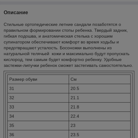
Описание
Стильные ортопедические летние сандали позаботятся о
правильном формировании стопы ребенка. Твердый задник,
гибкая подошва, и анатомическая стелька с хорошим
супинатором обеспечивают комфорт во время ходьбы и
предотвращают усталость. Босоножки выполнены из
натуральной телячьей кожи и максимально будут пропускать
кислород, тем самым будет комфортно ребенку. Удобные
застежки-липучки ребенок сможет застегивать самостоятельно.
Размер обуви
Cм
31
20.5
32
21.1
33
21.8
34
22.4
35
23
36
23.5