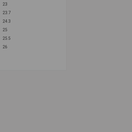
23
23.7
24.3
25
25.5
26