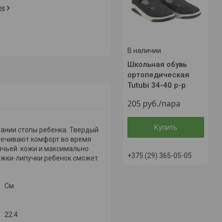
ее
В наличии
Школьная обувь
ортопедическая
Tutubi 34-40 р-р
205
руб.
/пара
Купить
ании стопы ребенка. Твердый
спечивают комфорт во время
ячьей кожи и максимально
+375 (29) 365-05-05
тежки-липучки ребенок сможет
Cм
22.4