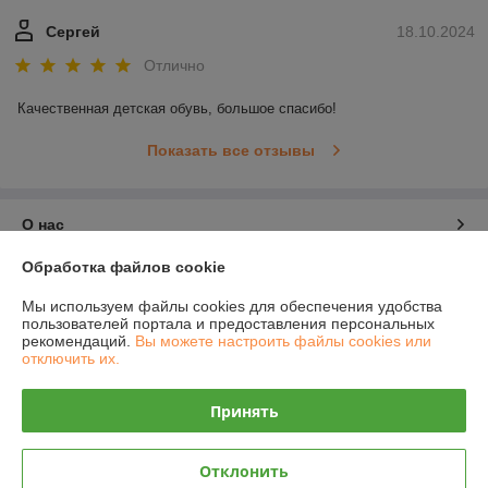
Сергей
18.10.2024
Отлично
Качественная детская обувь, большое спасибо!
Показать все отзывы
О нас
Обработка файлов cookie
Контакты
Мы используем файлы cookies для обеспечения удобства
пользователей портала и предоставления персональных
Доставка и оплата
рекомендаций.
Вы можете настроить файлы cookies или
отключить их.
График работы
Принять
Полная версия сайта
Отклонить
Политика обработки cookies