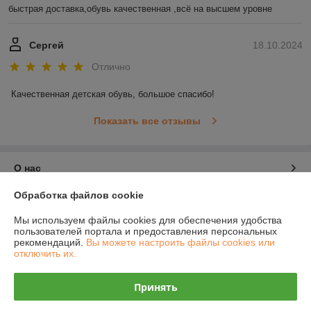
быстрая доставка,обувь качественная ,всё на высшем уровне
Сергей
18.10.2024
Отлично
Качественная детская обувь, большое спасибо!
Показать все отзывы
О нас
Обработка файлов cookie
Контакты
Мы используем файлы cookies для обеспечения удобства
пользователей портала и предоставления персональных
Доставка и оплата
рекомендаций.
Вы можете настроить файлы cookies или
отключить их.
График работы
Принять
Полная версия сайта