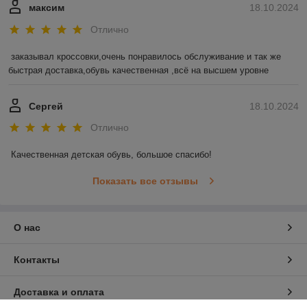
максим
18.10.2024
Отлично
заказывал кроссовки,очень понравилось обслуживание и так же 
быстрая доставка,обувь качественная ,всё на высшем уровне
Сергей
18.10.2024
Отлично
Качественная детская обувь, большое спасибо!
Показать все отзывы
О нас
Контакты
Доставка и оплата