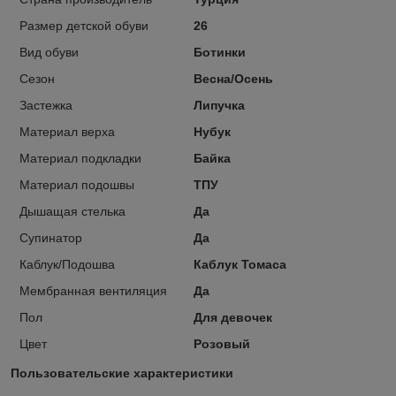
Размер детской обуви
26
Вид обуви
Ботинки
Сезон
Весна/Осень
Застежка
Липучка
Материал верха
Нубук
Материал подкладки
Байка
Материал подошвы
ТПУ
Дышащая стелька
Да
Супинатор
Да
Каблук/Подошва
Каблук Томаса
Мембранная вентиляция
Да
Пол
Для девочек
Цвет
Розовый
Пользовательские характеристики