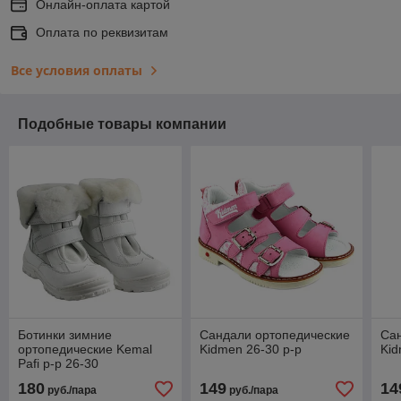
Онлайн-оплата картой
Оплата по реквизитам
Все условия оплаты
Подобные товары компании
Ботинки зимние
Сандали ортопедические
Са
ортопедические Kemal
Kidmen 26-30 р-р
Kid
Pafi р-р 26-30
180
149
14
руб./пара
руб./пара