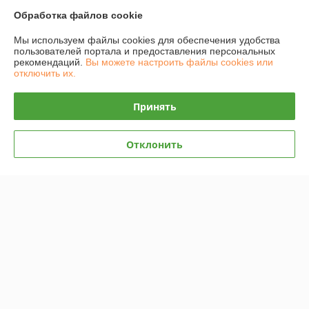
Обработка файлов cookie
График работы
Мы используем файлы cookies для обеспечения удобства
Полная версия сайта
пользователей портала и предоставления персональных
рекомендаций.
Вы можете настроить файлы cookies или
отключить их.
Политика обработки cookies
Принять
Сайт создан на платформе Deal.by
Отклонить
Информация для покупателя
Индивидуальный предприниматель:
Индивидуальный
предприниматель Наапетян Ара Наапетович
г. Минск, ул. Васнецова 13-53
Регистрационный номер ЕГР: 191986920
УНП: 191986920