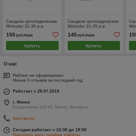
Сандали ортопедические
Сандали ортопедические
Са
Minicolor 31-36 р-р
Minicolor 21-25 р-р
Min
155
145
15
руб./пара
руб./пара
Купить
Купить
О нас
Рейтинг не сформирован
Менее 5 отзывов за последний год
Работает с 29.07.2019
г. Минск
Богдановича 118-43, Минск, Беларусь
Контакты
Сегодня работает с 10:30 до 19:00
Показать весь график работы