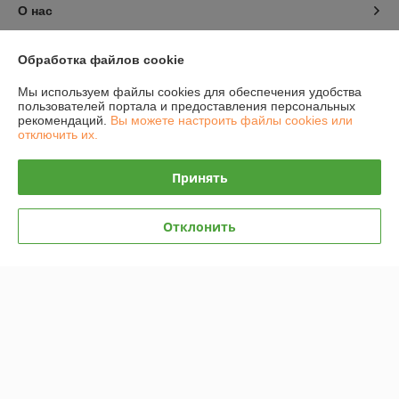
О нас
Контакты
Обработка файлов cookie
Мы используем файлы cookies для обеспечения удобства
Доставка и оплата
пользователей портала и предоставления персональных
рекомендаций.
Вы можете настроить файлы cookies или
отключить их.
График работы
Принять
Полная версия сайта
Политика обработки cookies
Отклонить
Сайт создан на платформе Deal.by
Информация для покупателя