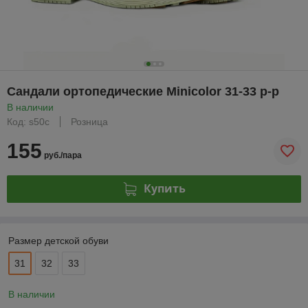
Сандали ортопедические Minicolor 31-33 р-р
В наличии
Код: s50с
Розница
155
руб./пара
Купить
Размер детской обуви
31
32
33
В наличии