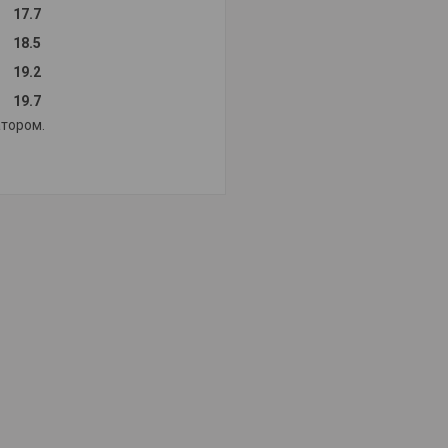
17.7
18.5
19.2
19.7
атором.