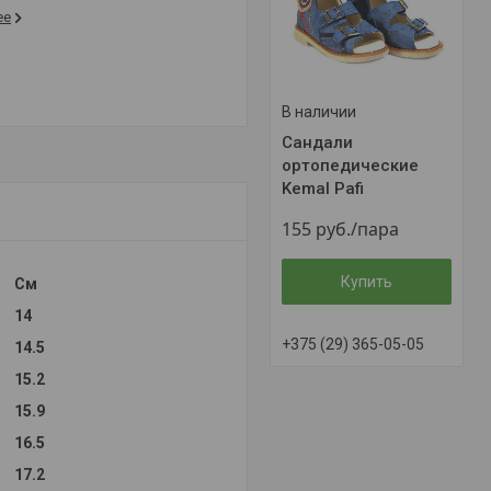
ее
В наличии
Сандали
ортопедические
Kemal Pafi
155
руб.
/пара
Купить
Cм
14
+375 (29) 365-05-05
14.5
15.2
15.9
16.5
17.2