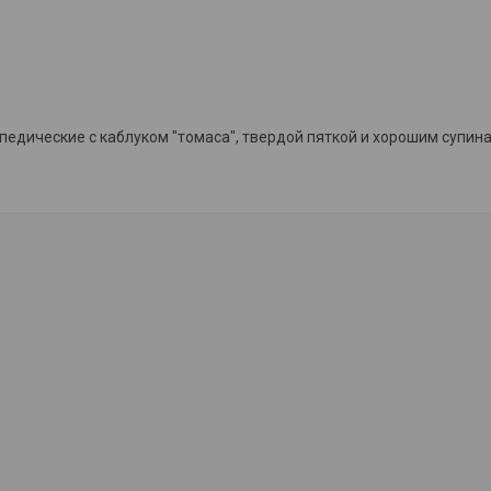
педические с каблуком "томаса", твердой пяткой и хорошим супин