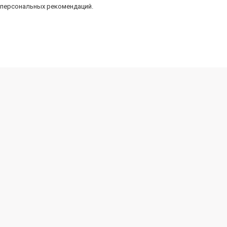
 персональных рекомендаций.
Дополнительная информация
Отзывы
Полезная информация
евочек
очек