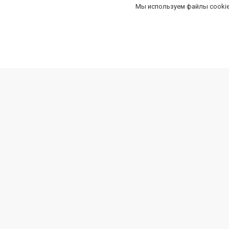
Мы используем файлы cookie
О нас
Обувь д
О нас
Сандали
Оплата и доставка
Туфли и
Демисез
Кроссов
Зимняя 