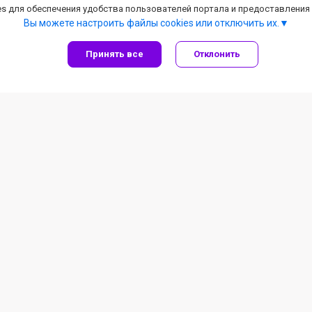
s для обеспечения удобства пользователей портала и предоставления
Вы можете настроить файлы cookies или отключить их.
Принять все
Отклонить
ля мальчиков
Обувь для девочек
 для мальчиков
Сандали для девочек
 мокасины для мальчиков
Кроссовки для девочек
онная обувь для мальчиков
Демисезонная обувь для д
ки для мальчиков
Зимняя обувь для девочек
обувь для мальчиков
Туфли и мокасины для дев